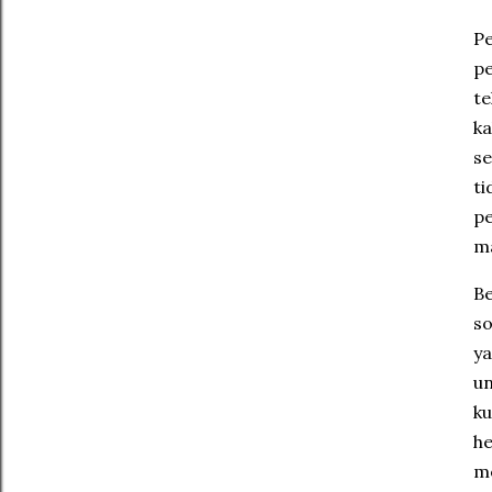
Pe
pe
te
ka
se
ti
pe
ma
Be
s
ya
u
ku
h
me