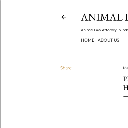
ANIMAL 
Animal Law Attorney in Ind
HOME
ABOUT US
Share
Ma
P
H