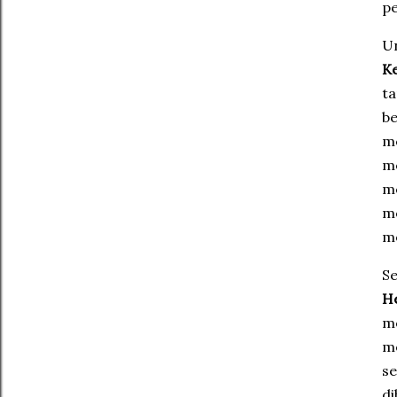
pe
U
K
ta
be
m
me
me
me
m
Se
H
me
m
se
di