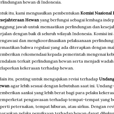
rlindungan hewan di Indonesia.
ntuk itu, kami mengusulkan pembentukan
Komisi Nasional 
esejahteraan Hewan
yang berfungsi sebagai lembaga inde
nggung jawab untuk memastikan perlindungan dan keseja
rjalan dengan baik di seluruh wilayah Indonesia. Komisi ini
engawasi dan mengkoordinasikan pelaksanaan perlindung
mastikan bahwa regulasi yang ada diterapkan dengan maks
mberikan rekomendasi kepada pemerintah mengenai kebij
ndalam terkait perlindungan hewan serta menjadi wadah
elaporkan kekerasan terhadap hewan.
lain itu, penting untuk mengajukan revisi terhadap
Undang
ewan
agar lebih sesuai dengan kebutuhan saat ini. Undang
mberikan sanksi yang lebih berat bagi para pelaku keker
emperketat pengawasan terhadap tempat-tempat yang ber
perti peternakan, tempat hiburan, atau sirkus. Dengan revis
harapkan pelaku penyiksaan terhadap hewan dapat dihuku