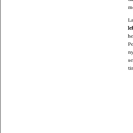
m
La
le
h
Pe
ny
se
ti