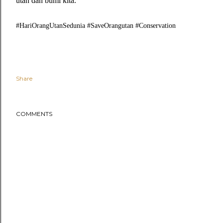
utan dan bumi kita.
#HariOrangUtanSedunia #SaveOrangutan #Conservation
Share
COMMENTS