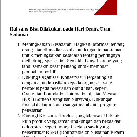
Hal yang Bisa Dilakukan pada Hari Orang Utan
Sedunia:
Meningkatkan Kesadaran:
Bagikan informasi tentang
orang utan di media sosial atau dengan teman-teman
untuk meningkatkan kesadaran tentang pentingnya
melindungi spesies ini. Semakin banyak orang yang
tahu, semakin besar peluang untuk membuat
perubahan positif.
Dukung Organisasi Konservasi:
Bergabunglah
dengan atau donasikan kepada organisasi yang
berfokus pada pelestarian orang utan, seperti
Orangutan Foundation International, atau Yayasan
BOS (Borneo Orangutan Survival). Dukungan
finansial atau relawan sangat membantu program
pelestarian.
Kurangi Konsumsi Produk yang Merusak Habitat:
Pilih produk yang ramah lingkungan dan bebas dari
deforestasi, seperti minyak kelapa sawit yang
bersertifikat RSPO (Roundtable on Sustainable Palm