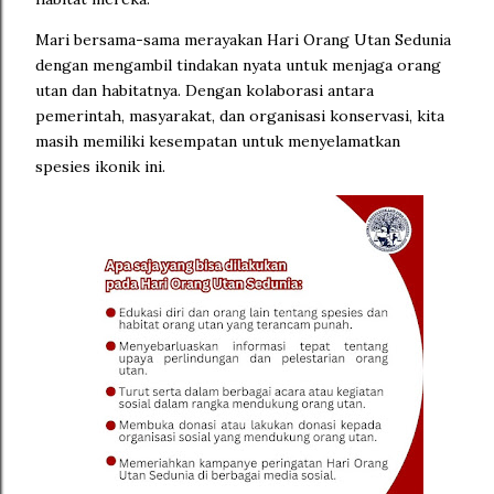
Mari bersama-sama merayakan Hari Orang Utan Sedunia
dengan mengambil tindakan nyata untuk menjaga orang
utan dan habitatnya. Dengan kolaborasi antara
pemerintah, masyarakat, dan organisasi konservasi, kita
masih memiliki kesempatan untuk menyelamatkan
spesies ikonik ini.