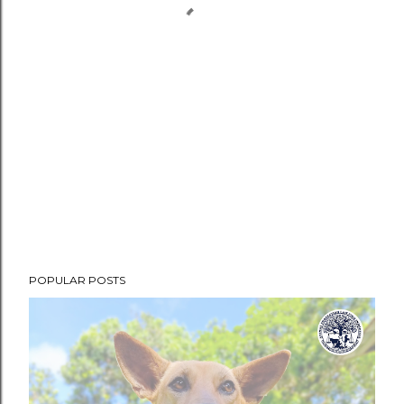
POPULAR POSTS