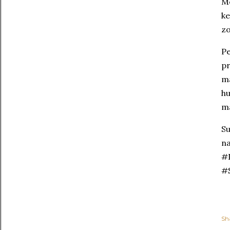
Me
ke
zo
Pe
pr
ma
hu
ma
Su
na
#
#
Sh