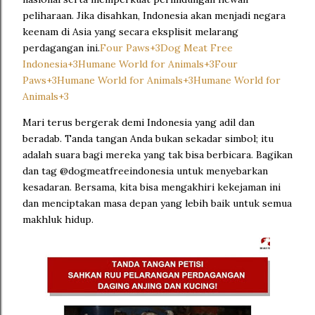
peliharaan.
Jika disahkan, Indonesia akan menjadi negara
keenam di Asia yang secara eksplisit melarang
perdagangan ini.
Four Paws
+3
Dog Meat Free
Indonesia
+3
Humane World for Animals
+3
Four
Paws
+3
Humane World for Animals
+3
Humane World for
Animals
+3
Mari terus bergerak demi Indonesia yang adil dan
beradab.
Tanda tangan Anda bukan sekadar simbol; itu
adalah suara bagi mereka yang tak bisa berbicara.
Bagikan
dan tag @dogmeatfreeindonesia untuk menyebarkan
kesadaran.
Bersama, kita bisa mengakhiri kekejaman ini
dan menciptakan masa depan yang lebih baik untuk semua
makhluk hidup.