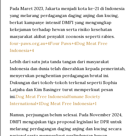
Pada Maret 2023, Jakarta menjadi kota ke-21 di Indonesia
yang melarang perdagangan daging anjing dan kucing,
berkat kampanye intensif DMFI yang mengungkap
kekejaman terhadap hewan serta risiko kesehatan
masyarakat akibat penyakit zoonosis seperti rabies.
four-paws.org.au
+4
Four Paws
+4
Dog Meat Free
Indonesia
+4
Lebih dari satu juta tanda tangan dari masyarakat
Indonesia dan dunia telah diserahkan kepada pemerintah,
menyerukan penghentian perdagangan brutal ini.
Dukungan dari tokoh-tokoh terkenal seperti Sophia
Latjuba dan Kim Basinger turut memperkuat pesan
ini.
Dog Meat Free Indonesia
Humane Society
International
+1
Dog Meat Free Indonesia
+1
Namun, perjuangan belum selesai.
Pada November 2024,
DMFI mengajukan tiga proposal legislasi ke DPR untuk
melarang perdagangan daging anjing dan kucing secara
nasional serta memperkuat perlindungan hewan