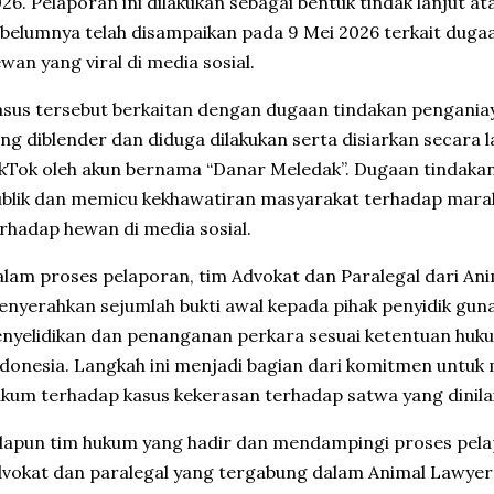
26. Pelaporan ini dilakukan sebagai bentuk tindak lanjut a
belumnya telah disampaikan pada 9 Mei 2026 terkait duga
wan yang viral di media sosial.
sus tersebut berkaitan dengan dugaan tindakan pengani
ng diblender dan diduga dilakukan serta disiarkan secara 
kTok oleh akun bernama “Danar Meledak”. Dugaan tindakan
blik dan memicu kekhawatiran masyarakat terhadap mara
rhadap hewan di media sosial.
lam proses pelaporan, tim Advokat dan Paralegal dari An
nyerahkan sejumlah bukti awal kepada pihak penyidik gu
nyelidikan dan penanganan perkara sesuai ketentuan huku
donesia. Langkah ini menjadi bagian dari komitmen unt
kum terhadap kasus kekerasan terhadap satwa yang dinil
apun tim hukum yang hadir dan mendampingi proses pelap
vokat dan paralegal yang tergabung dalam Animal Lawyer I