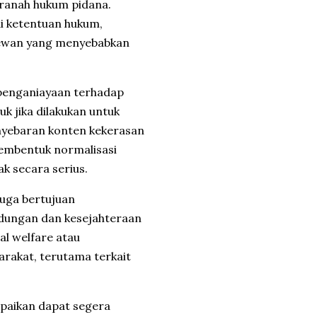
 ranah hukum pidana.
ai ketentuan hukum,
hewan yang menyebabkan
penganiayaan terhadap
k jika dilakukan untuk
enyebaran konten kekerasan
membentuk normalisasi
ak secara serius.
uga bertujuan
ndungan dan kesejahteraan
al welfare atau
rakat, terutama terkait
mpaikan dapat segera