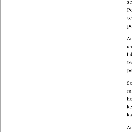
se
Pe
te
p
An
sa
hi
te
pe
Se
me
he
ke
ka
An