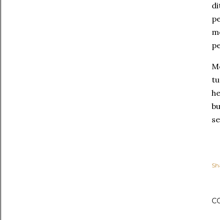
di
pe
me
pe
Me
tu
he
bu
se
Sh
C