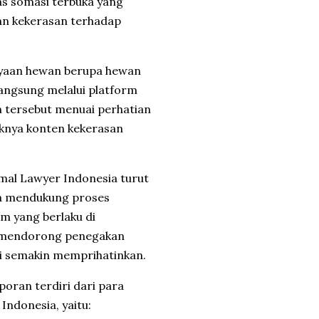
tas somasi terbuka yang
an kekerasan terhadap
ayaan hewan berupa hewan
langsung melalui platform
 tersebut menuai perhatian
knya konten kekerasan
imal Lawyer Indonesia turut
na mendukung proses
m yang berlaku di
uk mendorong penegakan
ai semakin memprihatinkan.
oran terdiri dari para
ndonesia, yaitu: