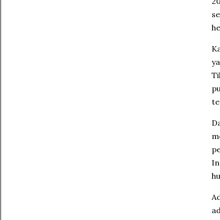
20
se
he
Ka
ya
Ti
pu
te
Da
me
pe
In
hu
Ad
ad