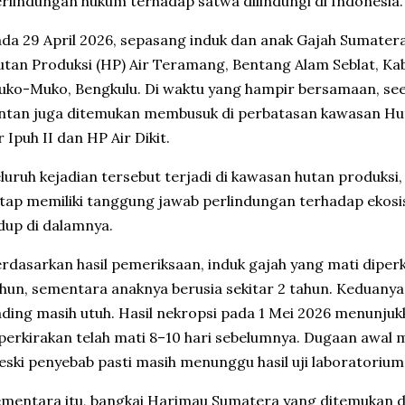
rlindungan hukum terhadap satwa dilindungi di Indonesia.
da 29 April 2026, sepasang induk dan anak
Gajah Sumater
tan Produksi (HP) Air Teramang, Bentang Alam Seblat, K
ko-Muko, Bengkulu. Di waktu yang hampir bersamaan, se
ntan juga ditemukan membusuk di perbatasan kawasan Hu
r Ipuh II dan HP Air Dikit.
luruh kejadian tersebut terjadi di kawasan hutan produksi
tap memiliki tanggung jawab perlindungan terhadap ekosi
dup di dalamnya.
rdasarkan hasil pemeriksaan, induk gajah yang mati diperk
hun, sementara anaknya berusia sekitar 2 tahun. Keduany
ding masih utuh. Hasil nekropsi pada 1 Mei 2026 menunju
perkirakan telah mati 8–10 hari sebelumnya. Dugaan awal
ski penyebab pasti masih menunggu hasil uji laboratorium
mentara itu, bangkai
Harimau Sumatera
yang ditemukan di