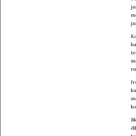
ja
me
ja
Ka
ha
te
me
ru
Ir
ka
me
ko
Ji
di