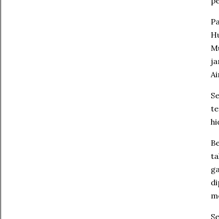
pe
Pa
Hu
Mu
ja
Ai
Se
te
hi
Be
ta
ga
di
me
Se