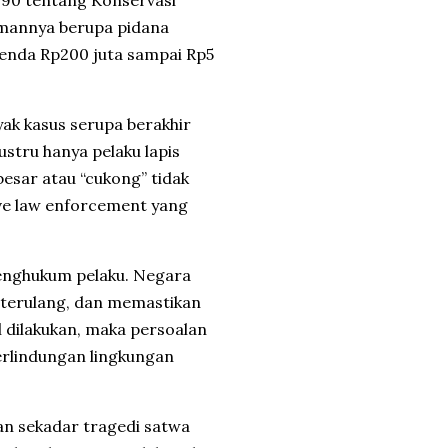
90 tentang Konservasi
mannya berupa pidana
 denda Rp200 juta sampai Rp5
ak kasus serupa berakhir
stru hanya pelaku lapis
esar atau “cukong” tidak
ive law enforcement yang
menghukum pelaku. Negara
 terulang, dan memastikan
al dilakukan, maka persoalan
erlindungan lingkungan
n sekadar tragedi satwa