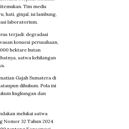
 ditemukan. Tim medis
hati, ginjal, isi lambung,
gasi laboratorium.
rus terjadi: degradasi
kawasan konsesi perusahaan,
.000 hektare hutan
ibatnya, satwa kehilangan
ya.
kematian
Gajah Sumatera
di
ataupun dihukum. Pola ini
ukum lingkungan dan
indakan melukai satwa
ang Nomor 32 Tahun 2024