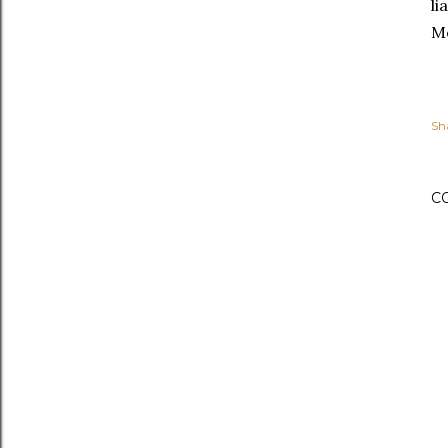
li
Me
Sh
C