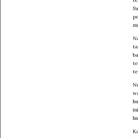
t
S
pe
mi
Na
ta
ba
te
te
Ne
wa
hu
in
hi
K