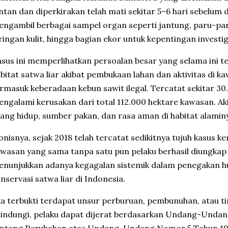
ntan dan diperkirakan telah mati sekitar 5–6 hari sebelum
ngambil berbagai sampel organ seperti jantung, paru-paru, 
ringan kulit, hingga bagian ekor untuk kepentingan investi
sus ini memperlihatkan persoalan besar yang selama ini te
bitat satwa liar akibat pembukaan lahan dan aktivitas di 
rmasuk keberadaan kebun sawit ilegal. Tercatat sekitar 30
ngalami kerusakan dari total 112.000 hektare kawasan. Ak
ang hidup, sumber pakan, dan rasa aman di habitat alamin
onisnya, sejak 2018 telah tercatat sedikitnya tujuh kasus 
wasan yang sama tanpa satu pun pelaku berhasil diungkap 
nunjukkan adanya kegagalan sistemik dalam penegakan h
nservasi satwa liar di Indonesia.
ka terbukti terdapat unsur perburuan, pembunuhan, atau t
lindungi, pelaku dapat dijerat berdasarkan Undang-Und