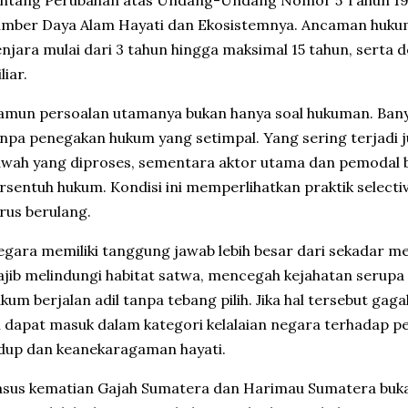
entang Perubahan atas Undang-Undang Nomor 5 Tahun 19
umber Daya Alam Hayati dan Ekosistemnya. Ancaman huku
njara mulai dari 3 tahun hingga maksimal 15 tahun, serta
liar.
mun persoalan utamanya bukan hanya soal hukuman. Bany
npa penegakan hukum yang setimpal. Yang sering terjadi ju
wah yang diproses, sementara aktor utama dan pemodal b
rsentuh hukum. Kondisi ini memperlihatkan praktik select
rus berulang.
gara memiliki tanggung jawab lebih besar dari sekadar 
jib melindungi habitat satwa, mencegah kejahatan serupa
kum berjalan adil tanpa tebang pilih. Jika hal tersebut gag
i dapat masuk dalam kategori kelalaian negara terhadap p
dup dan keanekaragaman hayati.
asus kematian
Gajah Sumatera
dan
Harimau Sumatera
buka