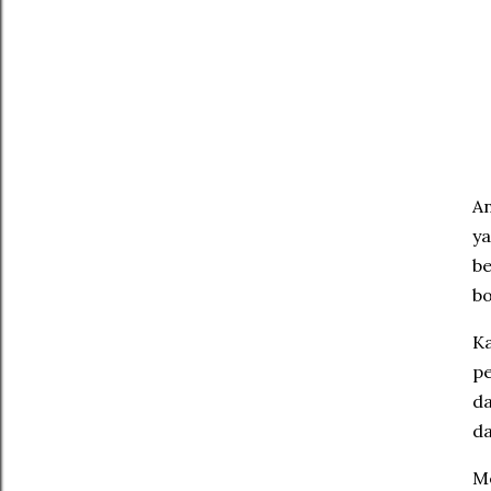
An
ya
be
b
Ka
pe
da
da
Me