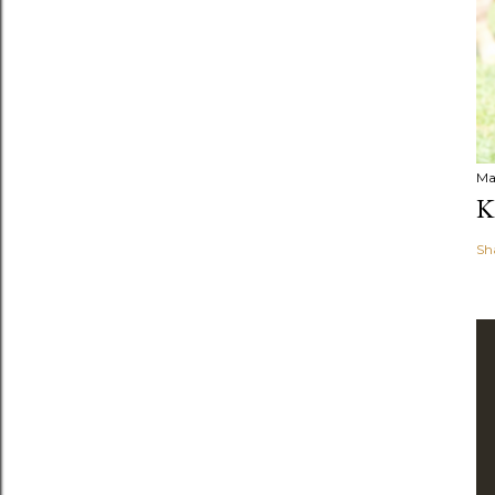
Ma
K
Sh